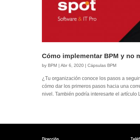
Cómo implementar BPM y no mo
by
BPM
|
Abr 6, 2020
|
Cápsulas BPM
¿Tu organización conoce los pasos a seguir
cómo dar los primeros pasos hacia una corre
nivel. También podría interesarte el artículo 
Dirección
Telé