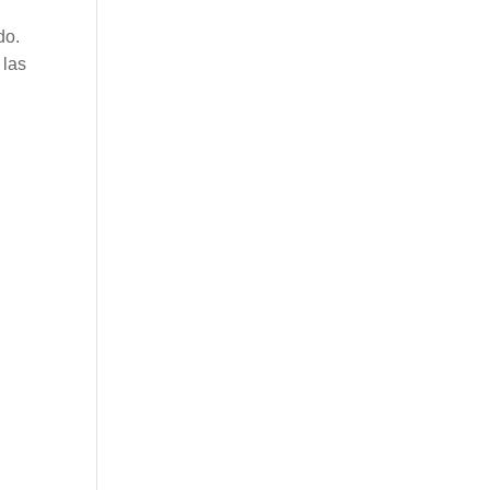
do.
 las