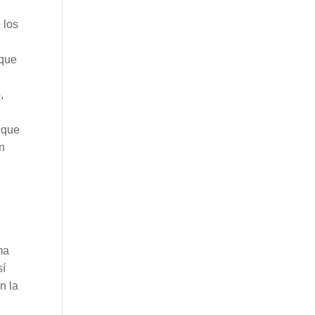
 los
 que
,
o que
en
ma
sí
n la