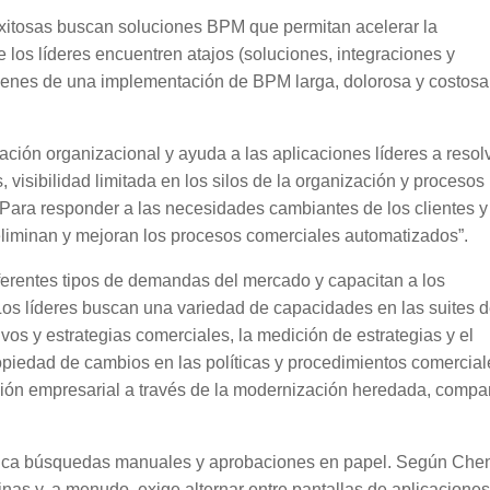
exitosas buscan soluciones BPM que permitan acelerar la
e los líderes encuentren atajos (soluciones, integraciones y
rehenes de una implementación de BPM larga, dolorosa y costosa
ción organizacional y ayuda a las aplicaciones líderes a resol
 visibilidad limitada en los silos de la organización y procesos
Para responder a las necesidades cambiantes de los clientes y
liminan y mejoran los procesos comerciales automatizados”.
erentes tipos de demandas del mercado y capacitan a los
Los líderes buscan una variedad de capacidades en las suites 
tivos y estrategias comerciales, la medición de estrategias y el
opiedad de cambios en las políticas y procedimientos comercial
ción empresarial a través de la modernización heredada, compa
mplica búsquedas manuales y aprobaciones en papel. Según Che
cinas y, a menudo, exige alternar entre pantallas de aplicacione