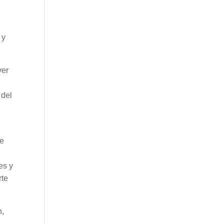
 y
ver
 del
de
es y
rte
n,
s